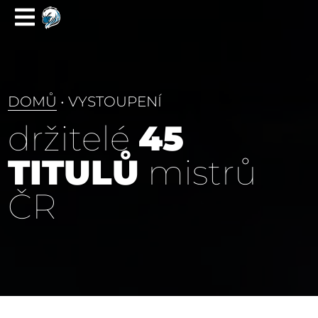
DOMŮ
• VYSTOUPENÍ
držitelé
45
TITULŮ
mistrů
ČR